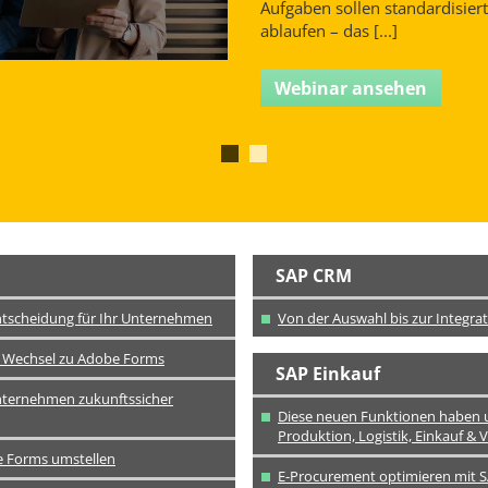
Aufgaben sollen standardisier
ablaufen – das [...]
Webinar ansehen
SAP CRM
ntscheidung für Ihr Unternehmen
Von der Auswahl bis zur Integr
n Wechsel zu Adobe Forms
SAP Einkauf
nternehmen zukunftssicher
Diese neuen Funktionen haben 
Produktion, Logistik, Einkauf & V
be Forms umstellen
E-Procurement optimieren mit S