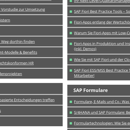
Ihr Next-Level-Qualitätsmanage
er Vorstudie zur Umsetzung
SAP Fiori Best Practice Tools – So
istern
Fiori-Apps entlang der Wertschö
Warum Sie Fiori-Apps mit Low-Co
n Weg dorthin finden
Fiori-Apps in Produktion und Ins
(inkl. Demos)
t-Modelle & Benefits
Wie Sie mit SAP Fiori und der Clo
rechtskonformen HR
SAP Fiori ESS/MSS Best Practice T
denprojekten
Mitarbeiter!
SAP Formulare
basierte Entscheidungen treffen
Formulare, E-Mails und Co.: Was
s
S/4HANA und SAP Formulare: Bes
Formulartechnologien: Wie Sie e