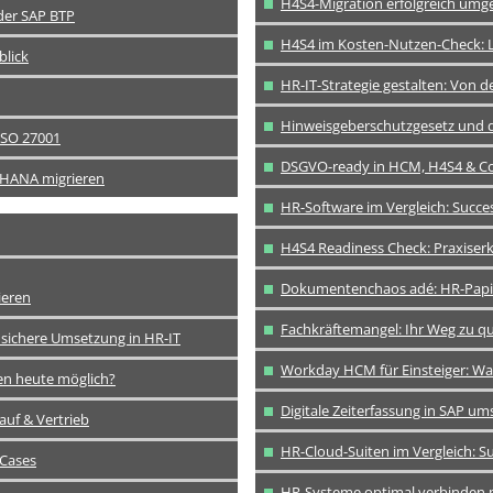
H4S4-Migration erfolgreich umg
der SAP BTP
H4S4 im Kosten-Nutzen-Check: L
blick
HR-IT-Strategie gestalten: Von 
Hinweisgeberschutzgesetz und d
ISO 27001
DSGVO-ready in HCM, H4S4 & Co
/4HANA migrieren
HR-Software im Vergleich: Succe
H4S4 Readiness Check: Praxiser
Dokumentenchaos adé: HR-Papierp
ieren
Fachkräftemangel: Ihr Weg zu qua
 sichere Umsetzung in HR-IT
Workday HCM für Einsteiger: Was 
den heute möglich?
Digitale Zeiterfassung in SAP um
auf & Vertrieb
HR-Cloud-Suiten im Vergleich: S
 Cases
HR-Systeme optimal verbinden mi