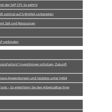
t der SAP CPI: So geht’s!
aft optimal auf S/4HANA vorbereiten
nt Zeit und Ressourcen
SAP verbinden
essFactors? Investitionen schützen, Zukunft
ust-Have-Anwendungen und Updates unter H4S4
ools – So erleichtern Sie den Arbeitsalltag Ihrer