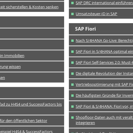
SAP DRC international einführen:
eit sicherstellen & Kosten senken
Umsatzsteuer-ID in SAP
SAP Fiori
Nach S/4HANA Go-Live: Berechti
SAP Fiori in S/4HANA optimal ei
l in Immobilien
SAP Fiori Self-Services 2.0: M
erung wissen
Die digitale Revolution der Inst
sen
Vertriebsoptimierung mit SAP Fi
Die häufigsten Gründe für Inven
ad zu H4S4 und SuccessFactors bis
SAP Fiori & S/4HANA: Fiori vor,
Shopfloor-Daten auch mit veralt
r den öffentlichen Sektor
integrieren
beispiel H4S4 & SuccessFactors