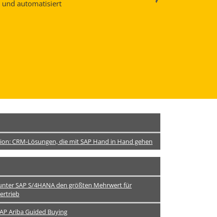
t und automatisiert
ation: CRM-Lösungen, die mit SAP Hand in Hand gehen
unter SAP S/4HANA den größten Mehrwert für
ertrieb
AP Ariba Guided Buying