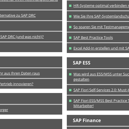
HR-Systeme optimal verbinden mi
lternative zu SAP DRC
Wie Sie Ihre SAP-Systemlandsch
So sparen Sie mit Testmanageme
 SAP DRC (und was nicht)?
SAP Best Practice Tools
Excel Add-In erstellen und mit 
SAP ESS
hr aus Ihren Daten raus
Was wird aus ESS/MSS unter Succ
gestalten
ertrieb innovieren?
SAP Fiori Self-Services 2.0: M
SAP Fiori ESS/MSS Best Practice T
Mitarbeiter!
orger
SAP Finance