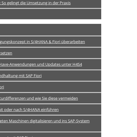
 So gelingt die Umsetzung in der Praxis
gungskonzept in S/4HANA & Fiori überarbeiten
nsetzen
ust-Have-Anwendungen und Updates unter H4S4
andhaltung mit SAP Fiori
ori
turdifferenzen und wie Sie diese vermeiden
 mit oder nach S/4HANA einführen
eten Maschinen digitalisieren und ins SAP-System