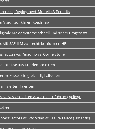
esetzt
izenzen, Deployment-Modelle & Benefits
der Vision zur klaren Roadmap
igitale Meldesysteme schnell und sicher umgesetzt
: Mit SAP ILM zur rechtskonformen HR
ssFactors vs. Personio vs. Cornerstone
kenntnisse aus Kundenprojekten
rozesse erfolgreich digitalisieren
lifizierten Talenten
Sie wissen sollten & wie die Einführung gelingt
setzen
uccessFactors vs. Workday vs. Haufe Talent (Umantis)
t der SAP CPI: So geht’s!