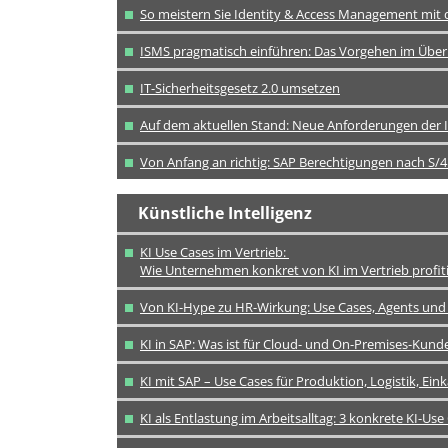
So meistern Sie Identity & Access Management mit 
ISMS pragmatisch einführen: Das Vorgehen im Über
IT-Sicherheitsgesetz 2.0 umsetzen
Auf dem aktuellen Stand: Neue Anforderungen der 
Von Anfang an richtig: SAP Berechtigungen nach S
Künstliche Intelligenz
KI Use Cases im Vertrieb:
Wie Unternehmen konkret von KI im Vertrieb profit
Von KI-Hype zu HR-Wirkung: Use Cases, Agents und
KI in SAP: Was ist für Cloud- und On-Premises-Kun
KI mit SAP – Use Cases für Produktion, Logistik, Eink
KI als Entlastung im Arbeitsalltag: 3 konkrete KI-Use