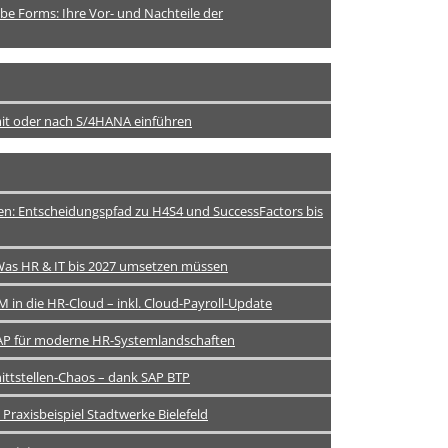
e Forms: Ihre Vor- und Nachteile der
 mit oder nach S/4HANA einführen
n: Entscheidungspfad zu H4S4 und SuccessFactors bis
 Was HR & IT bis 2027 umsetzen müssen
M in die HR-Cloud – inkl. Cloud-Payroll-Update
 SAP für moderne HR-Systemlandschaften
ittstellen-Chaos – dank SAP BTP
 Praxisbeispiel Stadtwerke Bielefeld