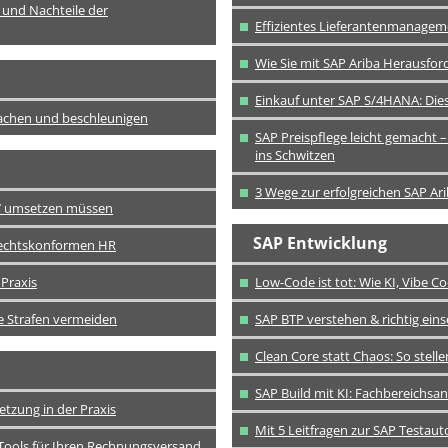
 und Nachteile der
Effizientes Lieferantenmanagem
Wie Sie mit SAP Ariba Herausfor
Einkauf unter SAP S/4HANA: Dies
fachen und beschleunigen
SAP Preispflege leicht gemacht 
ins Schwitzen
3 Wege zur erfolgreichen SAP Arib
027 umsetzen müssen
SAP Entwicklung
rechtskonformen HR
Praxis
Low-Code ist tot: Wie KI, Vibe 
e Strafen vermeiden
SAP BTP verstehen & richtig eins
Clean Core statt Chaos: So stell
SAP Build mit KI: Fachbereichs
etzung in der Praxis
Mit 5 Leitfragen zur SAP Testau
Tools für Ihren Rechnungsversand