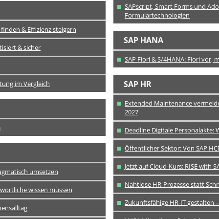
SAPscript, Smart Forms und Adob
Formulartechnologien
inden & Effizienz steigern
SAP HANA
siert & sicher
SAP Fiori & S/4HANA: Fiori vor,
SAP HR
tung im Vergleich
Extended Maintenance vermeide
2027
e
Deadline Digitale Personalakte:
Öffentlicher Sektor: Von SAP HC
Jetzt auf Cloud-Kurs: RISE with
ragmatisch umsetzen
Nahtlose HR-Prozesse statt Schn
twortliche wissen müssen
Zukunftsfähige HR-IT gestalten –
mensalltag