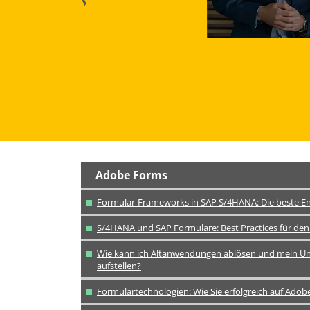
aus? Welche Vorteile bringt Ihnen [...]
ansehen
Adobe Forms
Formular-Frameworks in SAP S/4HANA: Die beste E
S/4HANA und SAP Formulare: Best Practices für de
Wie kann ich Altanwendungen ablösen und mein U
aufstellen?
Formulartechnologien: Wie Sie erfolgreich auf Ado