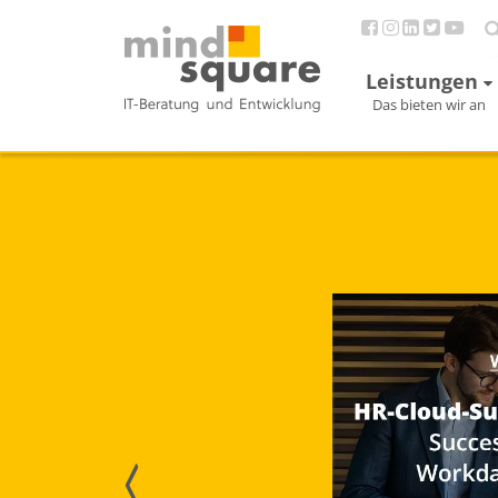
Leistungen
Das bieten wir an
he Intelligenz –
gen und Best Practices
ch, zukunftsweisend, revolutionär.
eitere Worte werden häufig zur
von Künstlicher Intelligenz genutzt.
ht der konkrete Mehrwert für Ihr