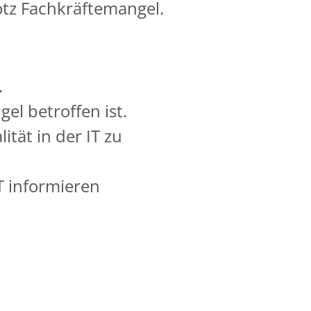
otz Fachkräftemangel.
.
l betroffen ist.
tät in der IT zu
T informieren