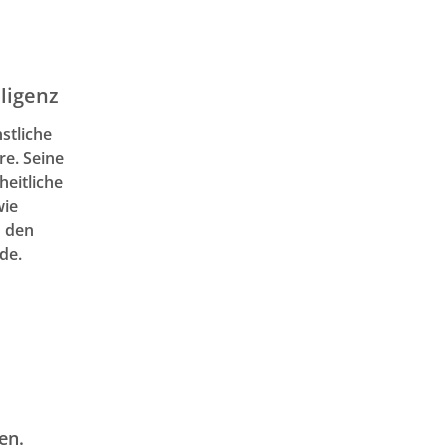
lligenz
nstliche
re. Seine
heitliche
wie
n den
de.
en.