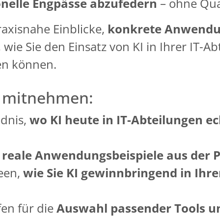
onelle Engpässe abzufedern
– ohne Qua
raxisnahe Einblicke,
konkrete Anwendu
wie Sie den Einsatz von KI in Ihrer IT-Ab
en können.
e mitnehmen:
ndnis,
wo KI heute in IT-Abteilungen 
h
reale Anwendungsbeispiele aus der P
deen,
wie Sie KI gewinnbringend in Ihre
en für die
Auswahl passender Tools u