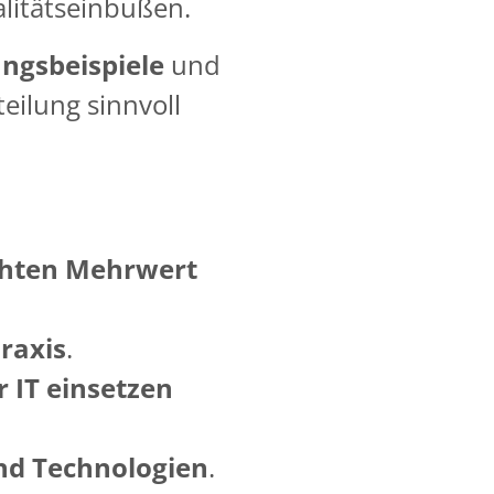
litätseinbußen.
ngsbeispiele
und
teilung sinnvoll
echten Mehrwert
raxis
.
r IT einsetzen
nd Technologien
.