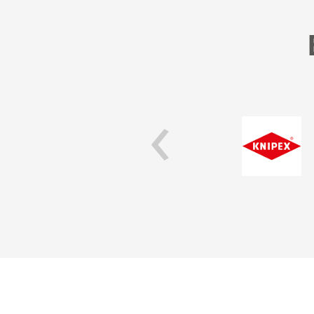
‹
isch... einfach gut!