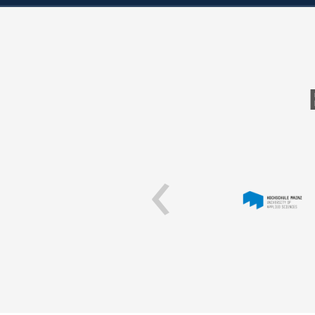
‹
ick vermittelt!
ale Personalakte