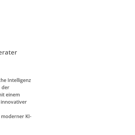
erater
he Intelligenz
n der
mit einem
 innovativer
 moderner KI-