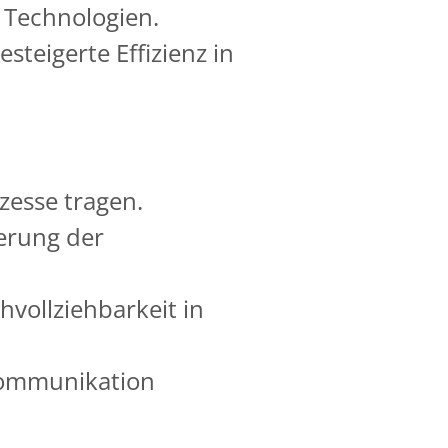
 Technologien.
steigerte Effizienz in
esse tragen.
erung der
vollziehbarkeit in
skommunikation