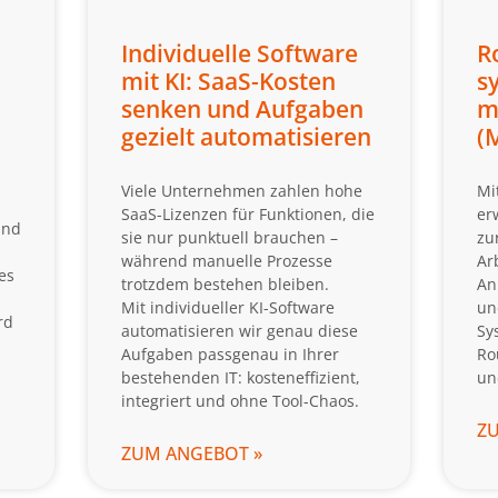
Individuelle Software
R
mit KI: SaaS-Kosten
s
senken und Aufgaben
m
gezielt automatisieren
(
Viele Unternehmen zahlen hohe
Mi
SaaS-Lizenzen für Funktionen, die
er
und
sie nur punktuell brauchen –
zu
während manuelle Prozesse
Ar
es
trotzdem bestehen bleiben.
An
Mit individueller KI-Software
un
rd
automatisieren wir genau diese
Sy
Aufgaben passgenau in Ihrer
Ro
bestehenden IT: kosteneffizient,
un
integriert und ohne Tool-Chaos.
Z
ZUM ANGEBOT »