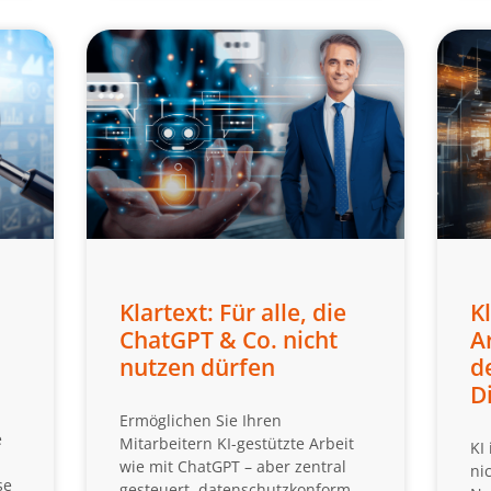
Klartext: Für alle, die
Kl
ChatGPT & Co. nicht
A
nutzen dürfen
d
D
Ermöglichen Sie Ihren
e
Mitarbeitern KI-gestützte Arbeit
KI
wie mit ChatGPT – aber zentral
ni
se
gesteuert, datenschutzkonform,