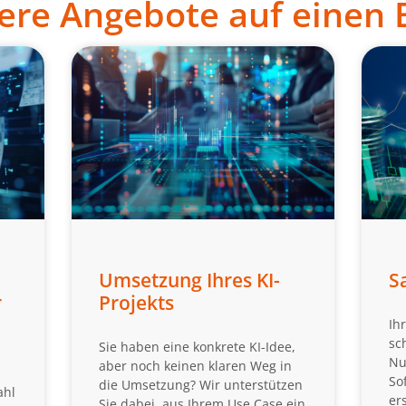
ere Angebote auf einen B
Umsetzung Ihres KI-
S
r
Projekts
Ih
sc
Sie haben eine konkrete KI-Idee,
Nu
aber noch keinen klaren Weg in
So
die Umsetzung? Wir unterstützen
ahl
er
Sie dabei, aus Ihrem Use Case ein