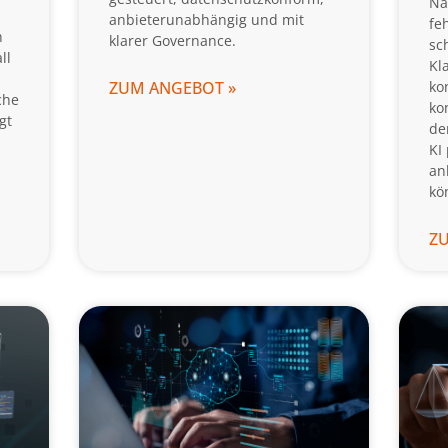
Na
anbieterunabhängig und mit
fe
h
klarer Governance.
sc
ll
Kla
ZUM ANGEBOT »
ko
che
ko
gt
de
KI
an
kö
Z