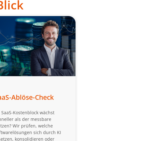
lick
aaS-Ablöse-Check
r SaaS-Kostenblock wächst
hneller als der messbare
tzen? Wir prüfen, welche
ftwarelösungen sich durch KI
setzen, konsolidieren oder