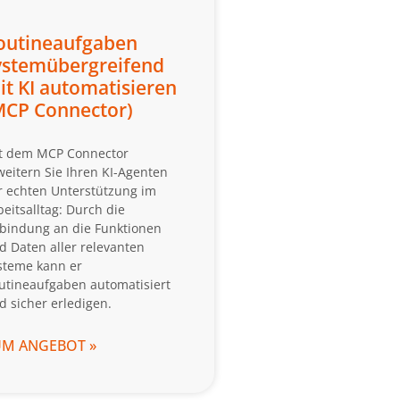
outineaufgaben
ystemübergreifend
it KI automatisieren
MCP Connector)
t dem MCP Connector
weitern Sie Ihren KI-Agenten
r echten Unterstützung im
beitsalltag: Durch die
bindung an die Funktionen
d Daten aller relevanten
steme kann er
utineaufgaben automatisiert
d sicher erledigen.
UM ANGEBOT »