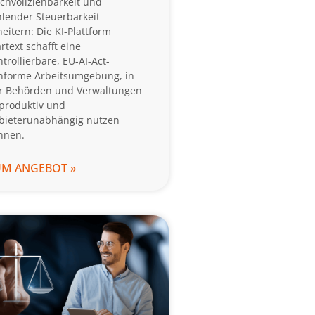
chvollziehbarkeit und
hlender Steuerbarkeit
heitern: Die KI-Plattform
rtext schafft eine
ntrollierbare, EU-AI-Act-
nforme Arbeitsumgebung, in
r Behörden und Verwaltungen
 produktiv und
bieterunabhängig nutzen
nnen.
UM ANGEBOT »