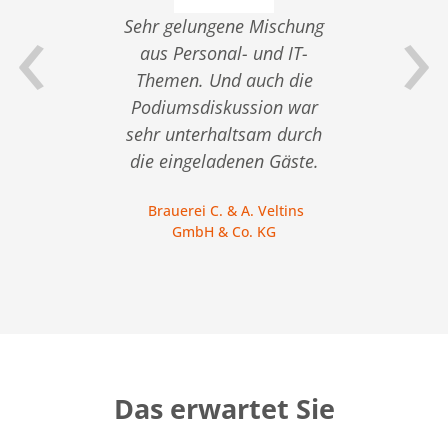
‹
›
 von
Sehr gelungene Mischung
nik-
aus Personal- und IT-
Vera
Themen. Und auch die
an de
Podiumsdiskussion war
son
gen
sehr unterhaltsam durch
die eingeladenen Gäste.
C. M
Brauerei C. & A. Veltins
GmbH & Co. KG
Das erwartet Sie