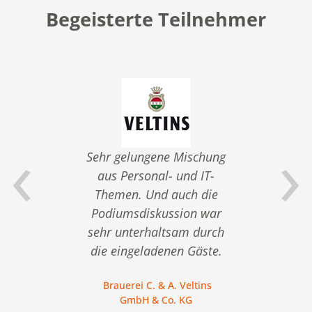
Begeisterte Teilnehmer
‹
›
 von
Sehr gelungene Mischung
nik-
aus Personal- und IT-
Vera
Themen. Und auch die
an de
Podiumsdiskussion war
son
gen
sehr unterhaltsam durch
die eingeladenen Gäste.
C. M
Brauerei C. & A. Veltins
GmbH & Co. KG