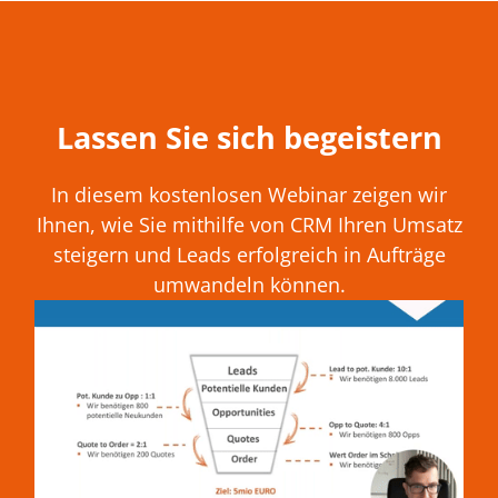
Lassen Sie sich begeistern
In diesem kostenlosen Webinar zeigen wir
Ihnen, wie Sie mithilfe von CRM Ihren Umsatz
steigern und Leads erfolgreich in Aufträge
umwandeln können.