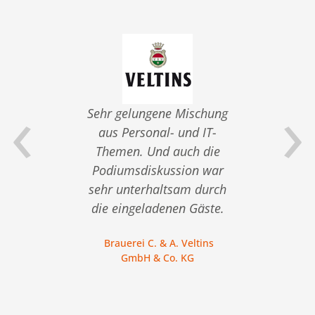
‹
›
 von
Sehr gelungene Mischung
nik-
aus Personal- und IT-
Vera
Themen. Und auch die
an de
Podiumsdiskussion war
son
gen
sehr unterhaltsam durch
die eingeladenen Gäste.
C. M
Brauerei C. & A. Veltins
GmbH & Co. KG