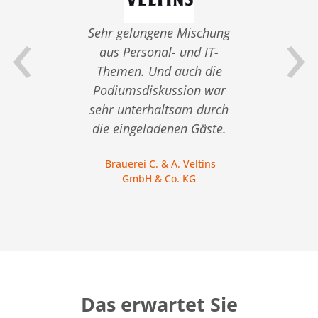
‹
›
 gelungene Mischung
Sehr informative
s Personal- und IT-
Veranstaltung, die nicht
men. Und auch die
an der Oberfläche bleibt,
iumsdiskussion war
sondern Hintergründe
 unterhaltsam durch
beleuchtet.
eingeladenen Gäste.
C. Melchers GmbH & Co. KG
auerei C. & A. Veltins
GmbH & Co. KG
Das erwartet Sie