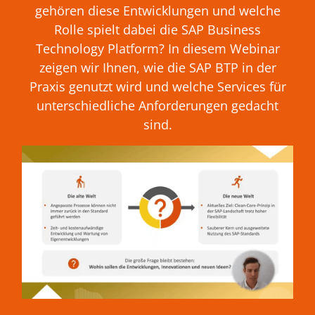
gehören diese Entwicklungen und welche
Rolle spielt dabei die SAP Business
Technology Platform? In diesem Webinar
zeigen wir Ihnen, wie die SAP BTP in der
Praxis genutzt wird und welche Services für
unterschiedliche Anforderungen gedacht
sind.