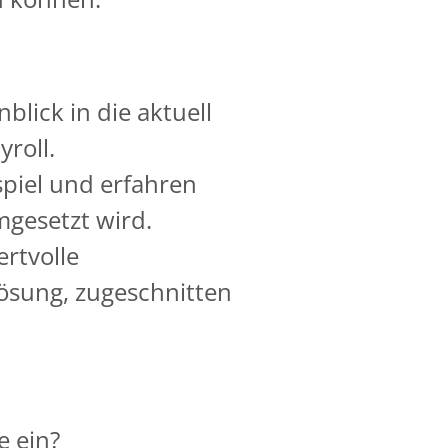
blick in die aktuell
roll.
spiel und erfahren
mgesetzt wird.
rtvolle
ösung, zugeschnitten
e ein?