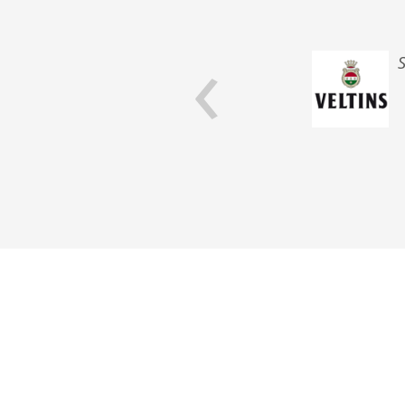
‹
chnik-Aspekten.