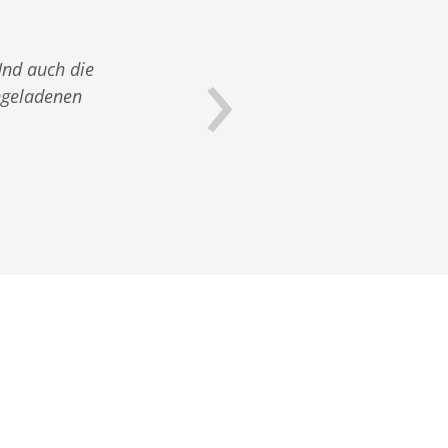
›
Und auch die
Sehr info
ngeladenen