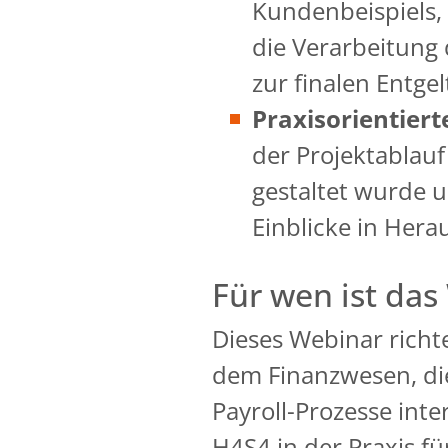
Kundenbeispiels,
die Verarbeitung 
zur finalen Entge
Praxisorientiert
der Projektablau
gestaltet wurde u
Einblicke in Her
Für wen ist das
Dieses Webinar richte
dem Finanzwesen, die
Payroll-Prozesse int
H4S4 in der Praxis f