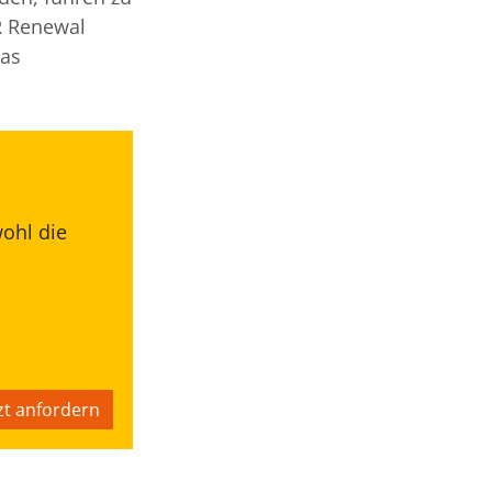
R Renewal
das
wohl die
zt anfordern