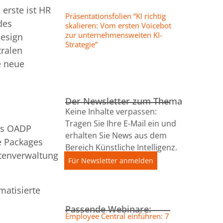
 erste ist HR
Präsentationsfolien “KI richtig
des
skalieren: Vom ersten Voicebot
zur unternehmensweiten KI-
esign
Strategie”
tralen
e neue
Der Newsletter zum Thema
Keine Inhalte verpassen:
Tragen Sie Ihre E-Mail ein und
as OADP
erhalten Sie News aus dem
e Packages
Bereich Künstliche Intelligenz.
tenverwaltung
Für Newsletter anmelden
matisierte
Passende Webinare:
Employee Central einführen: 7