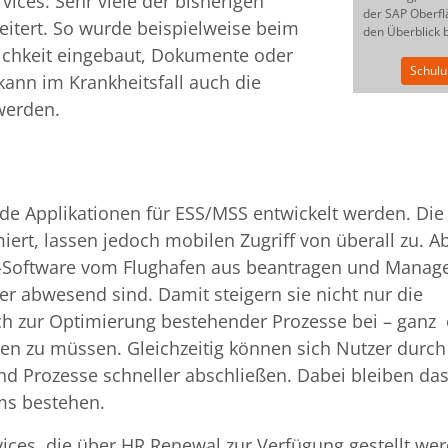
ices: Sehr viele der bisherigen
der SAP Oberfl
itert. So wurde beispielweise beim
den Überblick 
ichkeit eingebaut, Dokumente oder
Schul
kann im Krankheitsfall auch die
werden.
e Applikationen für ESS/MSS entwickelt werden. Die
miert, lassen jedoch mobilen Zugriff von überall zu. 
HR-Software vom Flughafen aus beantragen und Manag
 abwesend sind. Damit steigern sie nicht nur die
uch zur Optimierung bestehender Prozesse bei – ganz
en zu müssen. Gleichzeitig können sich Nutzer durch
d Prozesse schneller abschließen. Dabei bleiben da
ms bestehen.
ices, die über HR Renewal zur Verfügung gestellt wer