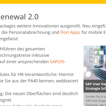
enewal 2.0
Packages weitere Innovationen ausgerollt. Neu eingef
für die Personalabrechnung und
Fiori Apps
für mobile 
ngefasst:
rchführen des gesamten
echnungskreise inklusive
auf einer ansprechenden
SAPUI5
-
les für HR-Verantwortliche: Hiermit
ie Sie aus der PA40 kennen, webbasiert
SAP User Ex
Strategie Sc
g: Die neuen Oberflächen sind deutlich
Lernen Sie in u
ignet.
SAP User Exper
Schulung, wie 