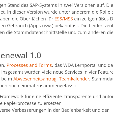
gen Stand des SAP-Systems in zwei Versionen auf. Die
t. In dieser Version wurde unter anderem die Rolle 
haben die Oberflächen für
ESS/MSS
ein zeitgemäßes D
hen Gebrauch (Apps usw.) bekannt ist. Die beiden zen
en die Stammdatenschnittstelle und zum anderen di
enewal 1.0
en,
Processes and Forms
, das WDA Lernportal und d
 Insgesamt wurden viele neue Services in vier Featur
n beim
Abwesenheitsantrag
,
Teamkalender
, Stammda
ionen noch einmal zusammengefasst:
Framework für eine effiziente, transparente und auto
le Papierprozesse zu ersetzen
verse Verbesserungen in der Bedienbarkeit und der