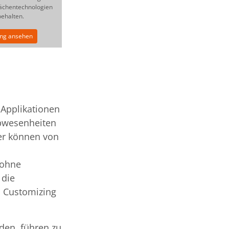
ächentechnologien
behalten.
ung ansehen
 Applikationen
Abwesenheiten
er können von
 ohne
 die
s Customizing
den, führen zu