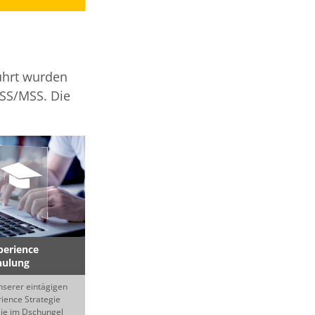
ührt wurden
ESS/MSS. Die
perience
hulung
nserer eintägigen
ience Strategie
Sie im Dschungel