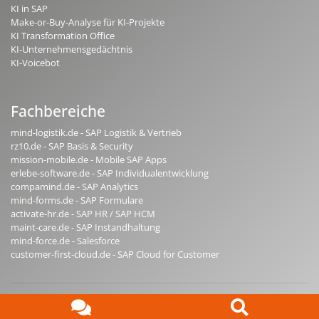
KI in SAP
Make-or-Buy-Analyse für KI-Projekte
KI Transformation Office
KI-Unternehmensgedächtnis
KI-Voicebot
Fachbereiche
mind-logistik.de - SAP Logistik & Vertrieb
rz10.de - SAP Basis & Security
mission-mobile.de - Mobile SAP Apps
erlebe-software.de - SAP Individualentwicklung
compamind.de - SAP Analytics
mind-forms.de - SAP Formulare
activate-hr.de - SAP HR / SAP HCM
maint-care.de - SAP Instandhaltung
mind-force.de - Salesforce
customer-first-cloud.de - SAP Cloud for Customer
© copyright 2026 mindsquare AG
Ansprechpartner
Impressum
AGB
AEB
Qualitätsmanagement