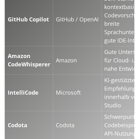
kontextbasie
Codevorschlä
GitHub Copilot
GitHub / OpenAI
breite
Sprachunters
gute IDE-Inte
Gute Unterst
Amazon
Amazon
für Cloud- u
CodeWhisperer
nahe Entwick
KI-gestützte
Empfehlung
IntelliCode
Microsoft
innerhalb vo
Studio
Schwerpunkt
Codota
Codota
Codebeispiel
API-Nutzung