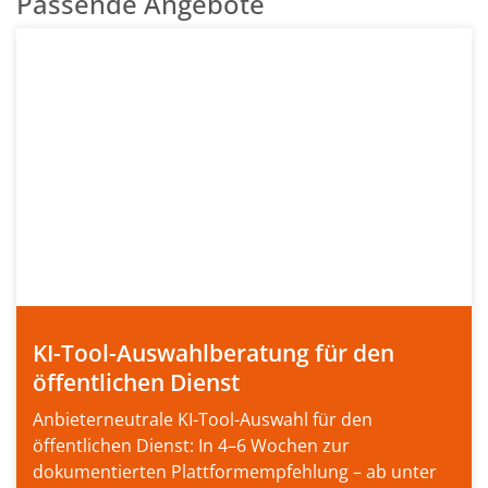
Passende Angebote
KI-Tool-Auswahlberatung für den
öffentlichen Dienst
Anbieterneutrale KI-Tool-Auswahl für den
öffentlichen Dienst: In 4–6 Wochen zur
dokumentierten Plattformempfehlung – ab unter