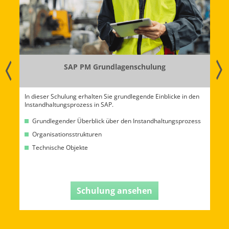
undlagenschulung
SAP PM Advanced 
 Sie grundlegende Einblicke in den
In dieser Schulung werden Ihnen erwe
SAP.
Instandhaltungsprozess in SAP vermitt
Komponenten des Customizing und der
k über den Instandhaltungsprozess
eine große Rolle.
Erweiterte Kenntnisse zu allen Obj
Planung und Controlling
Erlernen der Möglichkeiten des Cu
ung ansehen
Schulung an