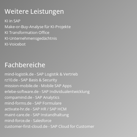
Weitere Leistungen
KI in SAP
Make-or-Buy-Analyse für KI-Projekte
KI Transformation Office
KI-Unternehmensgedächtnis
KI-Voicebot
Fachbereiche
mind-logistik.de - SAP Logistik & Vertrieb
rz10.de - SAP Basis & Security
mission-mobile.de - Mobile SAP Apps
erlebe-software.de - SAP Individualentwicklung
compamind.de - SAP Analytics
mind-forms.de - SAP Formulare
activate-hr.de - SAP HR / SAP HCM
maint-care.de - SAP Instandhaltung
mind-force.de - Salesforce
customer-first-cloud.de - SAP Cloud for Customer