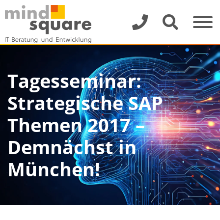
Tagesseminar:
Strategische SAP
Themen 2017 –
Demnächst in
München!