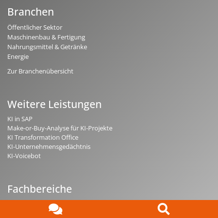
Branchen
Öffentlicher Sektor
Maschinenbau & Fertigung
Nahrungsmittel & Getränke
Energie
Zur Branchenübersicht
Weitere Leistungen
KI in SAP
Make-or-Buy-Analyse für KI-Projekte
KI Transformation Office
KI-Unternehmensgedächtnis
KI-Voicebot
Fachbereiche
mind-logistik.de - SAP Logistik & Vertrieb
Ansprechpartner
rz10.de - SAP Basis & Security