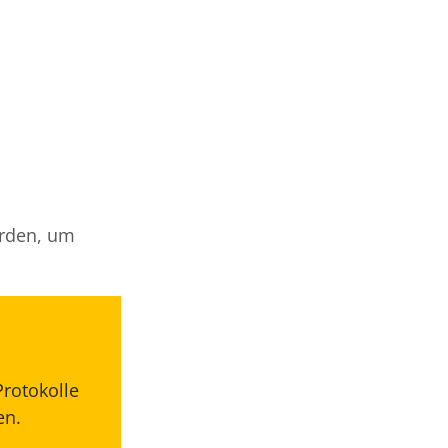
erden, um
Protokolle
en.