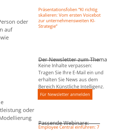
Präsentationsfolien “KI richtig
skalieren: Vom ersten Voicebot
zur unternehmensweiten KI-
 Person oder
Strategie”
n auf
 wie
Der Newsletter zum Thema
Keine Inhalte verpassen:
Tragen Sie Ihre E-Mail ein und
erhalten Sie News aus dem
Bereich Künstliche Intelligenz.
Für Newsletter anmelden
ie
tleistung oder
 Modellierung
Passende Webinare:
Employee Central einführen: 7