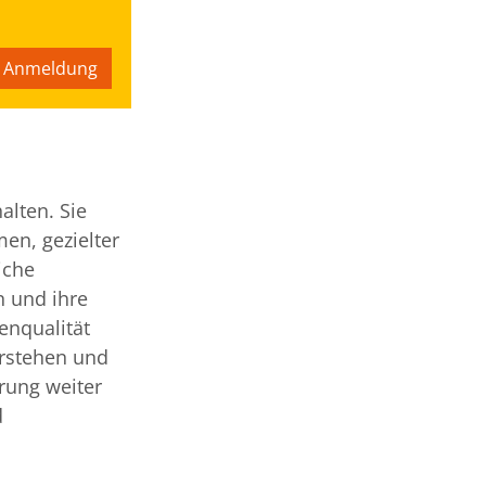
r Anmeldung
alten. Sie
en, gezielter
iche
 und ihre
enqualität
erstehen und
erung weiter
d