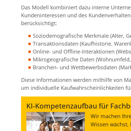
Das Modell kombiniert dazu interne Unterne
Kundeninteressen und des Kundenverhaltens
berücksichtigt:
Soziodemografische Merkmale (Alter, G
Transaktionsdaten (Kaufhistorie, Ware
Online- und Offline-Interaktionen (Webs
Mikrogeografische Daten (Wohnumfeld, N
Branchen- und Wettbewerbsdaten (Markt
Diese Informationen werden mithilfe von M
um individuelle Kaufwahrscheinlichkeiten f
KI-Kompetenzaufbau für Fachbe
Wir machen Ihre 
Wissen wächst, P