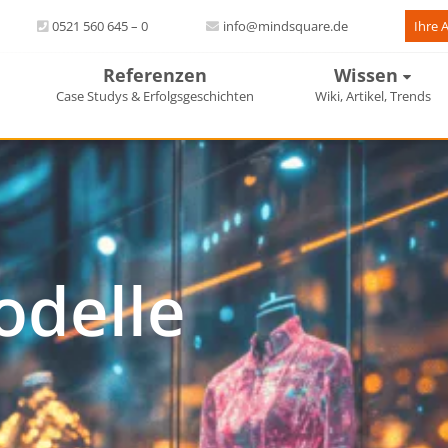
0521 560 645 – 0
info@mindsquare.de
Ihre 
Referenzen
Wissen
Case Studys & Erfolgsgeschichten
Wiki, Artikel, Trends
odelle