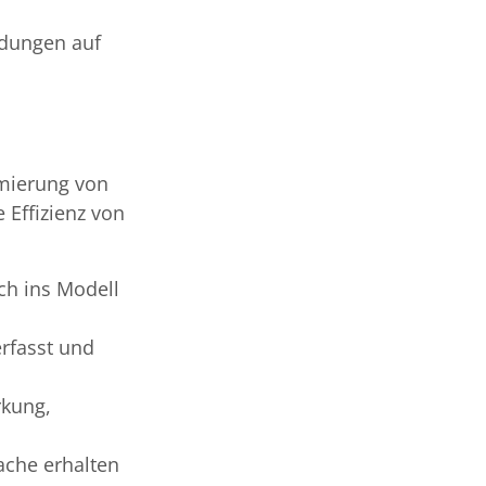
idungen auf
imierung von
 Effizienz von
ch ins Modell
rfasst und
rkung,
ache erhalten