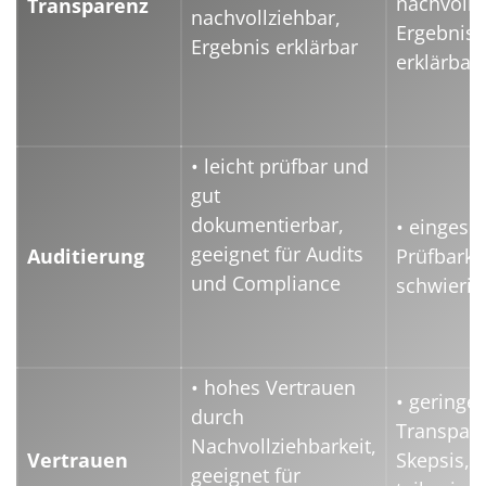
nachvollz
Transparenz
nachvollziehbar,
Ergebnis
Ergebnis erklärbar
erklärbar
• leicht prüfbar und
gut
dokumentierbar,
• eingesc
geeignet für Audits
Auditierung
Prüfbarke
und Compliance
schwieri
• hohes Vertrauen
• geringe
durch
Transpare
Nachvollziehbarkeit,
Vertrauen
Skepsis, 
geeignet für