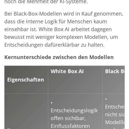
noch die Mehrheit der KI-Systeme.
Bei Black-Box-Modellen wird in Kauf genommen,
dass die interne Logik für Menschen kaum
einsehbar ist. White Box AI arbeitet dagegen
bewusst mit weniger komplexen Modellen, um
Entscheidungen dafürerklärbar zu halten.
Kernunterschiede zwischen den Modellen
White Box AI
Black Box
Eigenschaften
•
•
Entschei
Entscheidungslogik
nicht sich
offen sichtbar,
Modelllog
Einflussfaktoren