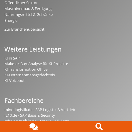
Öffentlicher Sektor
Maschinenbau & Fertigung
Nahrungsmittel & Getränke
Energie
Zur Branchenübersicht
Weitere Leistungen
KI in SAP
Make-or-Buy-Analyse für KI-Projekte
KI Transformation Office
KI-Unternehmensgedächtnis
KI-Voicebot
Fachbereiche
mind-logistik.de - SAP Logistik & Vertrieb
rz10.de - SAP Basis & Security
mission-mobile.de - Mobile SAP Apps
erlebe-software.de - SAP Individualentwicklung
Ansprechpartner
compamind.de - SAP Analytics