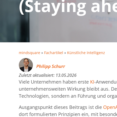
(Staying ahe
mindsquare
»
Fachartikel
»
Künstliche Intelligenz
Philipp Schurr
Zuletzt aktualisiert:
13.05.2026
Viele Unternehmen haben erste
KI
-Anwendung
unternehmensweiten Wirkung bleibt aus. Denn
Technologien, sondern an Führung und orga
Ausgangspunkt dieses Beitrags ist die
OpenA
dort formulierten Prinzipien ein, mit beson