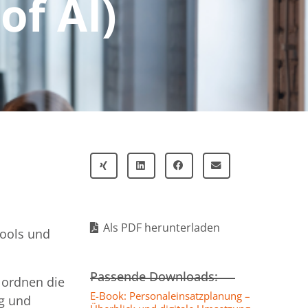
of AI)
Als PDF herunterladen
Tools und
Passende Downloads:
r ordnen die
E-Book: Personaleinsatzplanung –
ng und