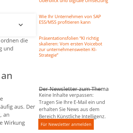
Überblick und digitale Umsetzung
Wie Ihr Unternehmen von SAP
ESS/MSS profitieren kann
Präsentationsfolien “KI richtig
r ordnen die
skalieren: Vom ersten Voicebot
ng und
zur unternehmensweiten KI-
Strategie”
 an
Der Newsletter zum Thema
Keine Inhalte verpassen:
te
Tragen Sie Ihre E-Mail ein und
äufig aus. Der
erhalten Sie News aus dem
, an
Bereich Künstliche Intelligenz.
te Wirkung
Für Newsletter anmelden