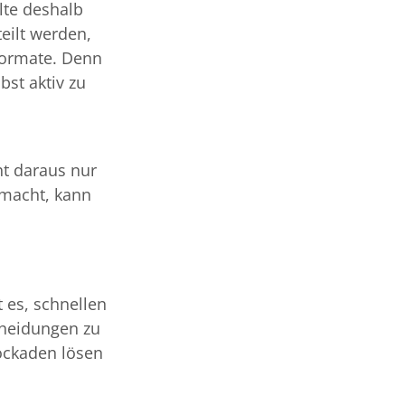
lte deshalb
eilt werden,
formate. Denn
bst aktiv zu
ht daraus nur
emacht, kann
 es, schnellen
cheidungen zu
lockaden lösen