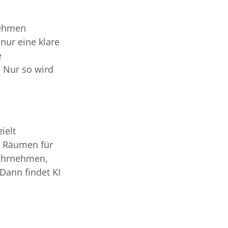
nehmen
 nur eine klare
e
 Nur so wird
ielt
en Räumen für
wahrnehmen,
 Dann findet KI