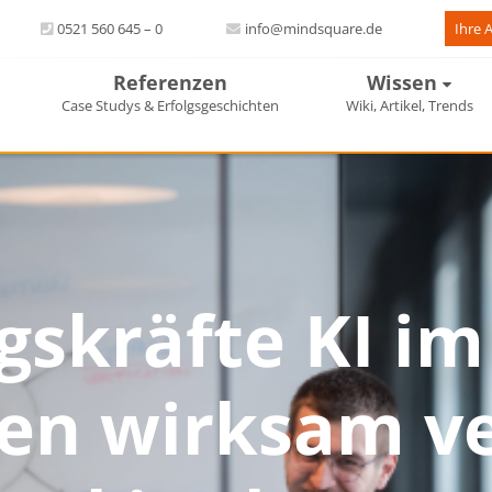
0521 560 645 – 0
info@mindsquare.de
Ihre 
Referenzen
Wissen
Case Studys & Erfolgsgeschichten
Wiki, Artikel, Trends
skräfte KI im
en wirksam v