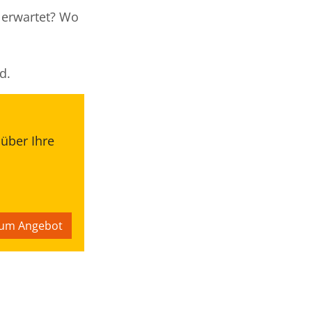
 erwartet? Wo
d.
 über Ihre
.
um Angebot