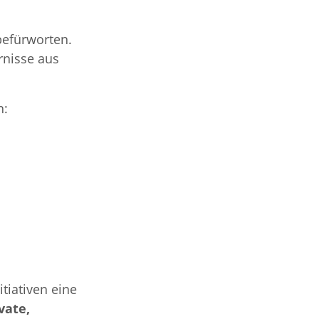
befürworten.
rnisse aus
n:
tiativen eine
vate,