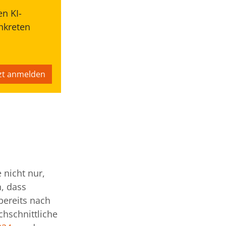
n KI-
onkreten
tzt anmelden
d
nicht nur,
, dass
 bereits nach
chschnittliche