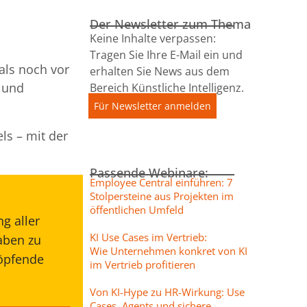
Der Newsletter zum Thema
Keine Inhalte verpassen:
Tragen Sie Ihre E-Mail ein und
als noch vor
erhalten Sie News aus dem
t und
Bereich Künstliche Intelligenz.
Für Newsletter anmelden
s – mit der
Passende Webinare:
Employee Central einführen: 7
Stolpersteine aus Projekten im
öffentlichen Umfeld
g aller
KI Use Cases im Vertrieb:
aben zu
Wie Unternehmen konkret von KI
höpfende
im Vertrieb profitieren
Von KI-Hype zu HR-Wirkung: Use
Cases, Agents und sichere