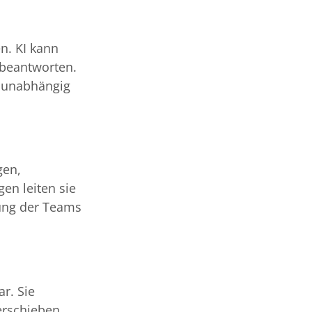
n. KI kann
 beantworten.
, unabhängig
gen,
en leiten sie
tung der Teams
r. Sie
erschieben.