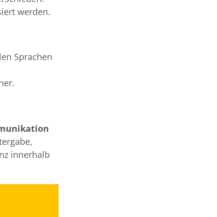
iert werden.
elen Sprachen
her.
munikation
tergabe,
nz innerhalb