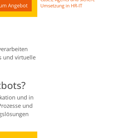
um Angebot
Umsetzung in HR-IT
verarbeiten
 und virtuelle
tbots?
kation und in
 Prozesse und
ngslösungen