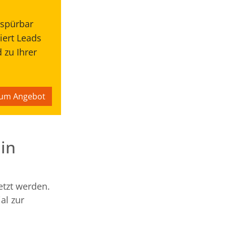
 spürbar
iert Leads
 zu Ihrer
um Angebot
in
etzt werden.
al zur