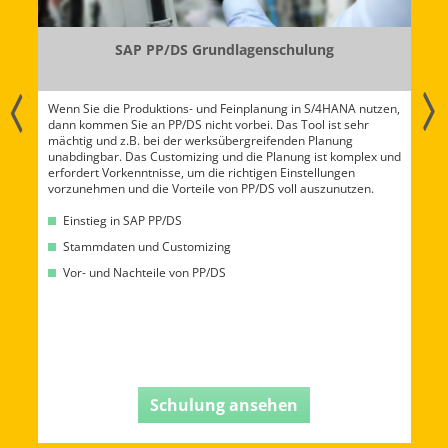
ng
SAP PP Grundlagenschulung
4HANA nutzen,
Lernen Sie an einem Tag, welche wichtigen Prozesse und
ist sehr
Funktionen in der Produktionsplanung und -steuerung im SA
anung
existieren. Sie erhalten einen Einblick in das grundlegende
st komplex und
Customizing sowie der technischen Objekte, um einen Suppo
lungen
im Modul PP leisten zu können.
zunutzen.
Einstieg in SAP Produktionsplanung- und steuerung
Organisationseinheiten und Stammdaten im SAP PP
Schnittstellen zu anderen Modulen
Schulung ansehen