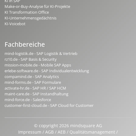
KI in SAP
Make-or-Buy-Analyse für KI-Projekte
KI Transformation Office
KI-Unternehmensgedächtnis
KI-Voicebot
Fachbereiche
mind-logistik.de - SAP Logistik & Vertrieb
rz10.de - SAP Basis & Security
mission-mobile.de - Mobile SAP Apps
erlebe-software.de - SAP Individualentwicklung
compamind.de - SAP Analytics
mind-forms.de - SAP Formulare
activate-hr.de - SAP HR / SAP HCM
maint-care.de - SAP Instandhaltung
mind-force.de - Salesforce
customer-first-cloud.de - SAP Cloud for Customer
© copyright 2026 mindsquare AG
Impressum
AGB
AEB
Qualitätsmanagement