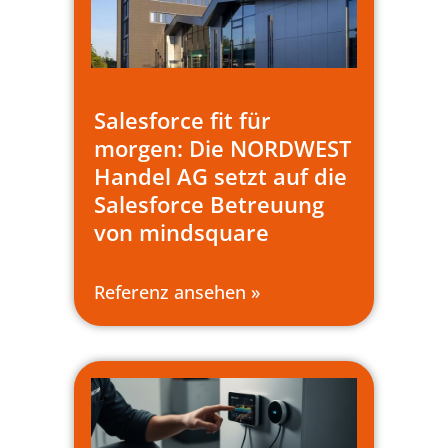
Salesforce fit für
morgen: Die NORDWEST
Handel AG setzt auf die
Salesforce Betreuung
von mindsquare
Referenz ansehen »