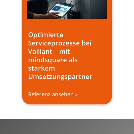
Optimierte
Serviceprozesse bei
Vaillant – mit
mindsquare als
starkem
Umsetzungspartner
Referenz ansehen »