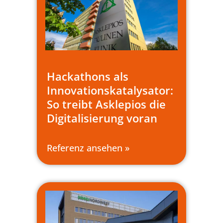
Hackathons als
Innovationskatalysator:
So treibt Asklepios die
Digitalisierung voran
Referenz ansehen »