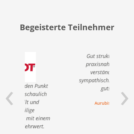
Begeisterte Teilnehmer
Gut strukturiert,
praxisnah, leicht
verständlich,
‹
›
sympathisch... einfach
unkt
Pr
gut!
lich
Vi
d
Klare
Aurubis AG
+ W
einem
fü
rt.