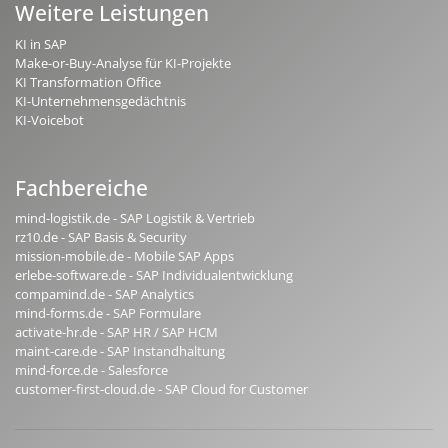
Weitere Leistungen
KI in SAP
Make-or-Buy-Analyse für KI-Projekte
KI Transformation Office
KI-Unternehmensgedächtnis
KI-Voicebot
Fachbereiche
mind-logistik.de - SAP Logistik & Vertrieb
rz10.de - SAP Basis & Security
mission-mobile.de - Mobile SAP Apps
erlebe-software.de - SAP Individualentwicklung
compamind.de - SAP Analytics
mind-forms.de - SAP Formulare
activate-hr.de - SAP HR / SAP HCM
maint-care.de - SAP Instandhaltung
mind-force.de - Salesforce
customer-first-cloud.de - SAP Cloud for Customer