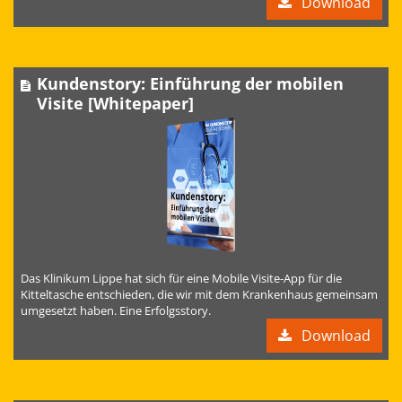
Download
Kundenstory: Einführung der mobilen
Visite [Whitepaper]
Das Klinikum Lippe hat sich für eine Mobile Visite-App für die
Kitteltasche entschieden, die wir mit dem Krankenhaus gemeinsam
umgesetzt haben. Eine Erfolgsstory.
Download