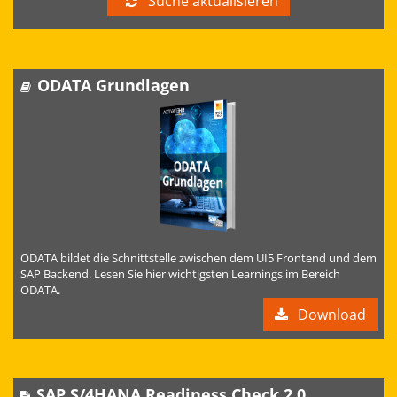
Suche aktualisieren
ODATA Grundlagen
ODATA bildet die Schnittstelle zwischen dem UI5 Frontend und dem
SAP Backend. Lesen Sie hier wichtigsten Learnings im Bereich
ODATA.
Download
SAP S/4HANA Readiness Check 2.0