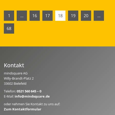
1
…
16
17
18
19
20
…
68
Kontakt
mindsquare AG
Willy-Brandt-Platz 2
33602 Bielefeld
Telefon:
0521 560 645 – 0
E-Mail:
info@mindsquare.de
oder nehmen Sie Kontakt zu uns auf:
Zum Kontaktformular