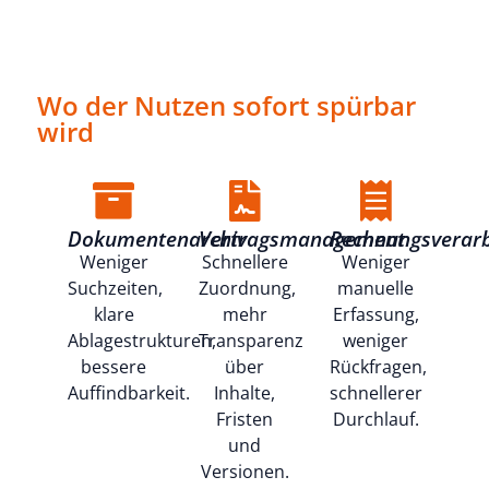
Wo der Nutzen sofort spürbar
wird
Dokumentenarchiv
Vertragsmanagement
Rechnungsverarb
Weniger
Schnellere
Weniger
Suchzeiten,
Zuordnung,
manuelle
klare
mehr
Erfassung,
Ablagestrukturen,
Transparenz
weniger
bessere
über
Rückfragen,
Auffindbarkeit.
Inhalte,
schnellerer
Fristen
Durchlauf.
und
Versionen.