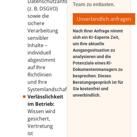
Datenschutzanforderungen
Team zu entlasten.
(z. B. DSGVO)
sowie die
Unverbindlich anfragen
sichere
Verarbeitung
Nach Ihrer Anfrage nimmt
sensibler
sich ein KI-Experte Zeit,
um Ihre aktuelle
Inhalte –
Ausgangssituation zu
individuell
analysieren und die
abgestimmt
Potenziale eines KI-
auf Ihre
Dokumentenmanagers zu
Richtlinien
besprechen. Dieses
und Ihre
Beratungsgespräch ist für
Systemlandschaft.
Sie kostenfrei und
unverbindlich.
Verlässlichkeit
im Betrieb:
Wissen wird
gesichert,
Vertretung
ist