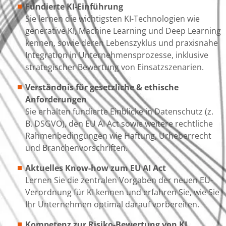
Fundierte KI-Einführung
Sie lernen die wichtigsten KI-Technologien wie
generative KI, Machine Learning und Deep Learning
kennen
, sowie deren Lebenszyklus und praxisnahe
Integration in Unternehmensprozesse, inklusive
strategischer Bewertung von Einsatzszenarien.
Verständnis für gesetzliche & ethische
Anforderungen
Sie erhalten fundierte Einblicke in Datenschutz (z.
B. DSGVO), den EU AI Act sowie weitere rechtliche
Rahmenbedingungen wie Haftung, Urheberrecht
und Branchenvorschriften.
Aktuelles Know-how zum EU AI Act
Lernen Sie die zentralen Vorgaben der neuen EU-
Verordnung für KI kennen und erfahren Sie, wie Sie
Ihr Unternehmen optimal darauf vorbereiten.
Kompetenz zur Risiko-Bewertung von KI