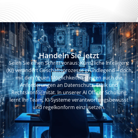
Handeln Sie jetzt
Seien Sie einen Schritt voraus: Künstliche Intelligenz
(KI) verändert Geschäftsprozesse grundlegend – doch
mit den neuen Möglichkeiten steigen auch die
Anforderungen an Datenschutz, Ethik und
Rechtskonformität. In unserer AI Officer Schulung
lernt Ihr Team, KI-Systeme verantwortungsbewusst
und regelkonform einzusetzen.