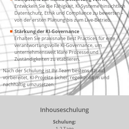
Entwickeln Sie die Fähigkeit, KI-Systeme hinsichtlich
Datenschutz, Ethik und Compliance zu bewerten –
von der ersten Planung bis zum Live-Betrieb.
Stärkung der KI-Governance
Erhalten Sie praxisnahe Best Practices für eine
verantwortungsvolle KI-Governance, um
unternehmensweit klare Prozesse und
Zuständigkeiten zu etablieren.
Nach der Schulung ist Ihr Team bestens darauf
vorbereitet, KI-Projekte sicher, regelkonform und
nachhaltig umzusetzen.
Inhouseschulung
Schulung:
1-2 Tage