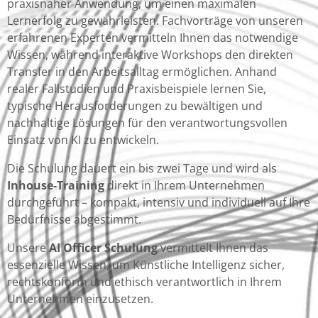
praxisnaher Anwendung, um einen maximalen
Lernerfolg zu gewährleisten. Fachvorträge von unseren
erfahrenen Experten vermitteln Ihnen das notwendige
Wissen, während interaktive Workshops den direkten
Transfer in den Arbeitsalltag ermöglichen. Anhand
realer Fallstudien und Praxisbeispiele lernen Sie,
typische Herausforderungen zu bewältigen und
nachhaltige Lösungen für den verantwortungsvollen
Einsatz von KI zu entwickeln.
Die Schulung dauert ein bis zwei Tage und wird als
Inhouse-Training
direkt in Ihrem Unternehmen
durchgeführt – kompakt, intensiv und individuell auf Ihre
Bedürfnisse abgestimmt.
Unsere
AI Officer Schulung
vermittelt Ihnen das
essenzielle Wissen, um Künstliche Intelligenz sicher,
rechtskonform und ethisch verantwortlich in Ihrem
Unternehmen einzusetzen.