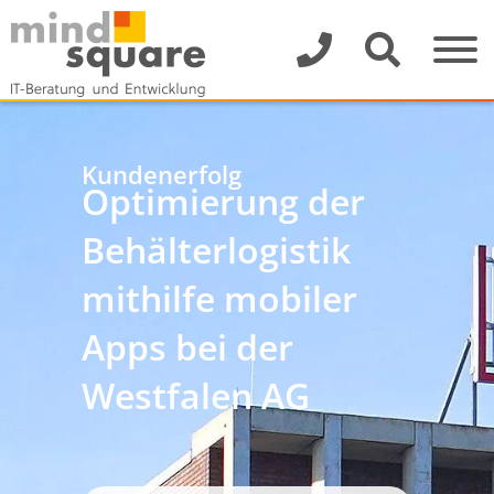
Kundenerfolg
Optimierung der
Behälterlogistik
mithilfe mobiler
Apps bei der
Westfalen AG