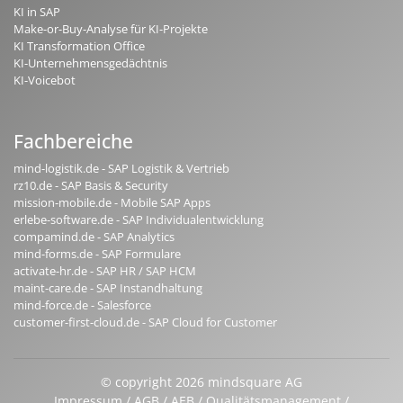
KI in SAP
Make-or-Buy-Analyse für KI-Projekte
KI Transformation Office
KI-Unternehmensgedächtnis
KI-Voicebot
Fachbereiche
mind-logistik.de - SAP Logistik & Vertrieb
rz10.de - SAP Basis & Security
mission-mobile.de - Mobile SAP Apps
erlebe-software.de - SAP Individualentwicklung
compamind.de - SAP Analytics
mind-forms.de - SAP Formulare
activate-hr.de - SAP HR / SAP HCM
maint-care.de - SAP Instandhaltung
mind-force.de - Salesforce
customer-first-cloud.de - SAP Cloud for Customer
© copyright 2026 mindsquare AG
Impressum
AGB
AEB
Qualitätsmanagement