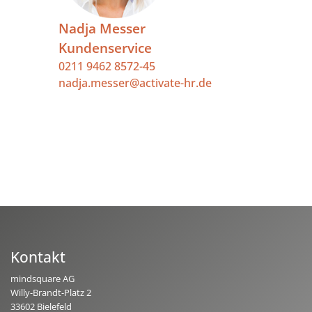
Nadja Messer
Kundenservice
0211 9462 8572-45
nadja.messer@activate-hr.de
Kontakt
mindsquare AG
Willy-Brandt-Platz 2
33602 Bielefeld