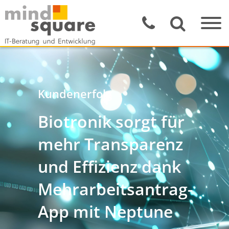
Kundenerfolg
Biotronik sorgt für
mehr Transparenz
und Effizienz dank
Mehrarbeitsantrag-
App mit Neptune