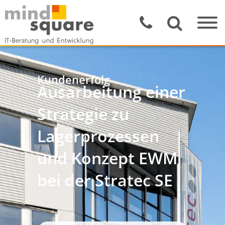
Kundenerfolg
Ausarbeitung einer
Strategie zu
Lagerprozessen
und Konzept EWM
bei der Stratec SE​