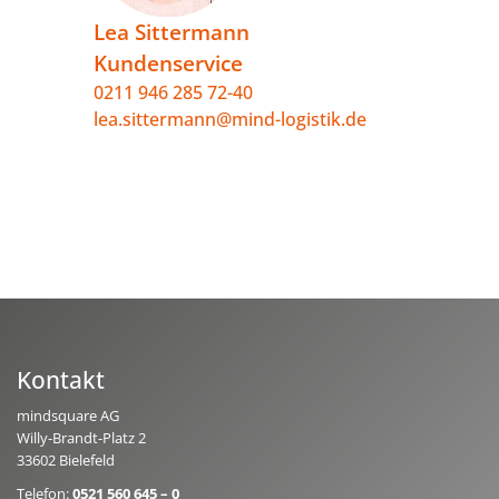
Lea Sittermann
Kundenservice
0211 946 285 72-40
lea.sittermann@mind-logistik.de
Kontakt
mindsquare AG
Willy-Brandt-Platz 2
33602 Bielefeld
Telefon:
0521 560 645 – 0