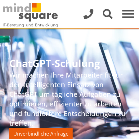
ChatGPT-Schulung
Wir machen Ihre Mitarbeiter fit für
den intelligenten Einsatz von
ChatGPT um tägliche Aufgaben zu
optimieren, effizienter zu arbeiten
und fundiertere Entscheidungen zu
treffen.
Unverbindliche Anfrage