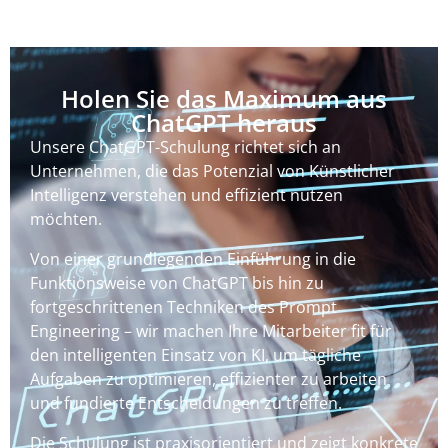
Holen Sie das Maximum aus
ChatGPT heraus
Unsere ChatGPT-Schulung richtet sich an
Unternehmen, die das Potenzial von Künstlicher
Intelligenz verstehen und effizient nutzen
möchten.
Von einer grundlegenden Einführung in die
Funktionsweise von ChatGPT bis hin zu
fortgeschrittenen Techniken des Prompt
Engineering – wir machen Ihre Mitarbeiter fit für
den intelligenten Einsatz von KI, um tägliche
Aufgaben zu optimieren, effizienter zu arbeiten
und fundierte Entscheidungen zu treffen.
Die Schulung ist praxisorientiert und zeigt konkrete