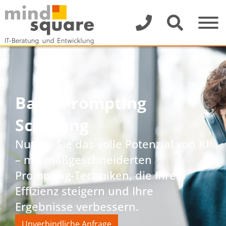
Basic Prompting
Schulung
Nutzen Sie das volle Potenzial von KI
– mit maßgeschneiderten
Prompting-Techniken, die Ihre
Effizienz steigern und Ihre
Ergebnisse verbessern.
Unverbindliche Anfrage