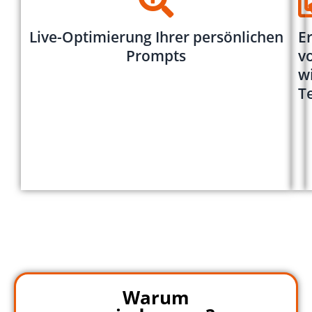
Live-Optimierung Ihrer persönlichen
E
Prompts
v
w
T
Warum