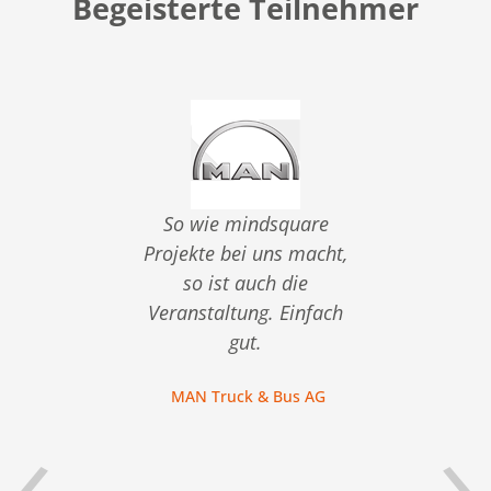
Begeisterte Teilnehmer
ten
So wie mindsquare
er die
Projekte bei uns macht,
Vera
NA
so ist auch die
an de
Veranstaltung. Einfach
son
gut.
nt
MAN Truck & Bus AG
C. M
‹
›