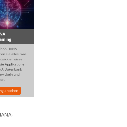
ANA
aining
AP on HANA
en sie alles, was
ntwickler wissen
ie Applikationen
ANA Datenbank
ntwickeln und
len.
ung ansehen
 HANA-