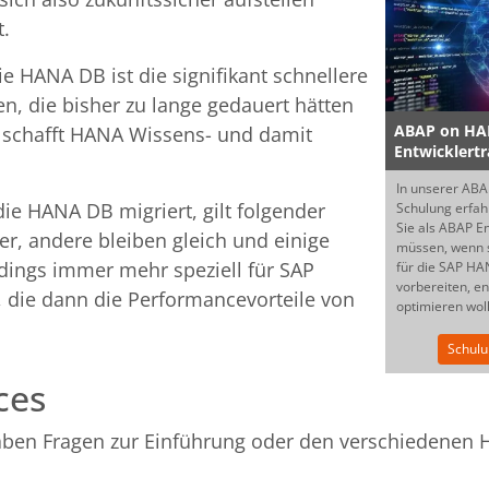
t.
 HANA DB ist die signifikant schnellere
n, die bisher zu lange gedauert hätten
ABAP on H
 schafft HANA Wissens- und damit
Entwicklertr
In unserer AB
ie HANA DB migriert, gilt folgender
Schulung erfahr
Sie als ABAP E
r, andere bleiben gleich und einige
müssen, wenn s
rdings immer mehr speziell für SAP
für die SAP H
vorbereiten, e
 die dann die Performancevorteile von
optimieren wol
Schul
ces
aben Fragen zur Einführung oder den verschiedenen