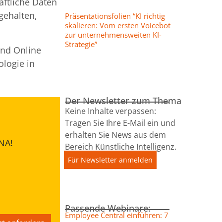
ftliche Daten
gehalten,
Präsentationsfolien “KI richtig
skalieren: Vom ersten Voicebot
zur unternehmensweiten KI-
Strategie”
und Online
logie in
Der Newsletter zum Thema
Keine Inhalte verpassen:
Tragen Sie Ihre E-Mail ein und
erhalten Sie News aus dem
NA!
Bereich Künstliche Intelligenz.
Für Newsletter anmelden
Passende Webinare:
Employee Central einführen: 7