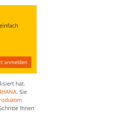
 einfach
tzt anmelden
siert hat.
/4HANA
. Sie
rodukten
Schritte Ihnen