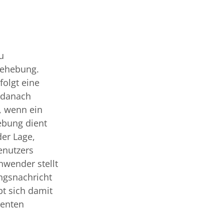
u
behebung.
folgt eine
 danach
, wenn ein
ebung dient
der Lage,
enutzers
wender stellt
ngsnachricht
bt sich damit
genten