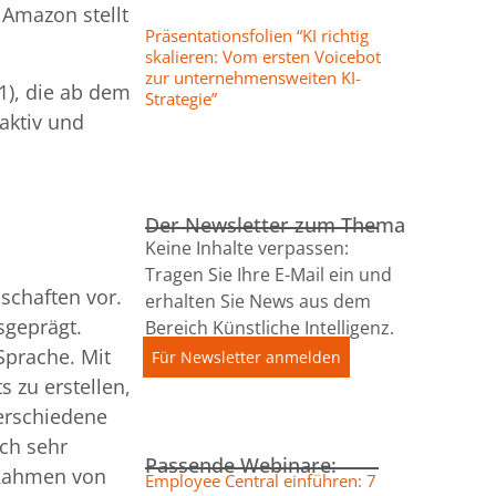
 Amazon stellt
Präsentationsfolien “KI richtig
skalieren: Vom ersten Voicebot
zur unternehmensweiten KI-
1), die ab dem
Strategie”
aktiv und
Der Newsletter zum Thema
Keine Inhalte verpassen:
Tragen Sie Ihre E-Mail ein und
schaften vor.
erhalten Sie News aus dem
sgeprägt.
Bereich Künstliche Intelligenz.
Sprache. Mit
Für Newsletter anmelden
 zu erstellen,
erschiedene
ch sehr
Passende Webinare:
 Rahmen von
Employee Central einführen: 7