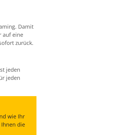
reaming. Damit
r auf eine
ofort zurück.
st jeden
ür jeden
nd wie Ihr
 Ihnen die