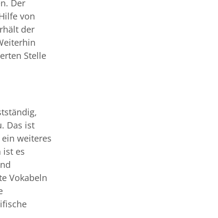
n. Der
Hilfe von
rhält der
Weiterhin
erten Stelle
tständig,
. Das ist
 ein weiteres
 ist es
und
ete Vokabeln
e
fische