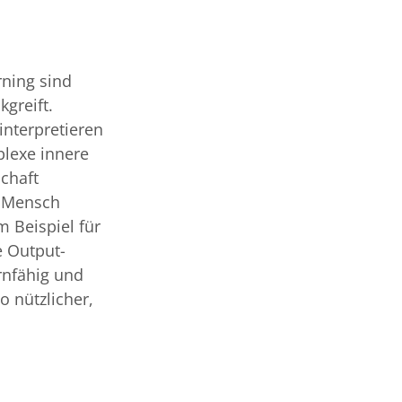
rning sind
greift.
interpretieren
lexe innere
chaft
n Mensch
m Beispiel für
e Output-
rnfähig und
o nützlicher,