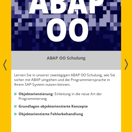
SAP ABAP – 
ABAP OO Schulung
in unserer zweitägigen ABAP OO Schulung, wie Sie
Lernen Sie in unserer
 ABAP umgehen und die Programmiersprache in
Dynamische Programmi
System nutzen können.
Programmierung in AB
ientierung
: Einleitung in die neue Art der
Grundlagen:
Vortei
mierung
dynamischer Progr
en objektorientierte Konzepte
Feldsymbole:
Was s
sie verwendet?
ientierte Fehlerbehandlung
Datenreferenzen:
W
werden sie verwend