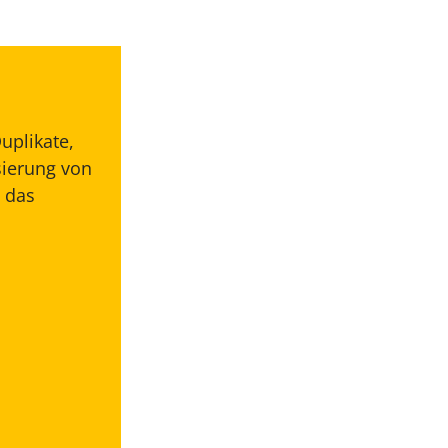
uplikate,
sierung von
 das