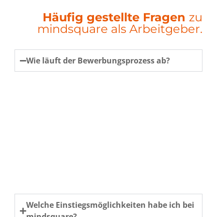
Häufig gestellte Fragen
zu
mindsquare als Arbeitgeber.
Wie läuft der Bewerbungsprozess ab?
Du schickst uns deinen Lebenslauf sowie
relevante Zeugnisse. Wir prüfen deine
Unterlagen und vereinbaren ggf. ein erstes
Telefonat mit dir. Denken wir, das könnte
passen, laden wir dich je nach Zielposition zu
einem Einzelgespräch oder zu zwei
Bewerbertagen ein. Denken wir beide dann
immer noch, dass wir gut zusammenpassen
könnten, kann es losgehen.
Welche Einstiegsmöglichkeiten habe ich bei
mindsquare?