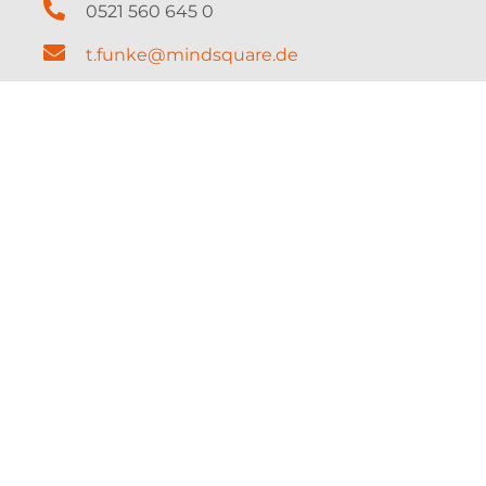
0521 560 645 0
t.funke@mindsquare.de
DATENSCHUTZ
IMPRESSUM