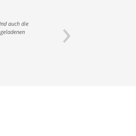
›
Und auch die
Sehr info
ngeladenen