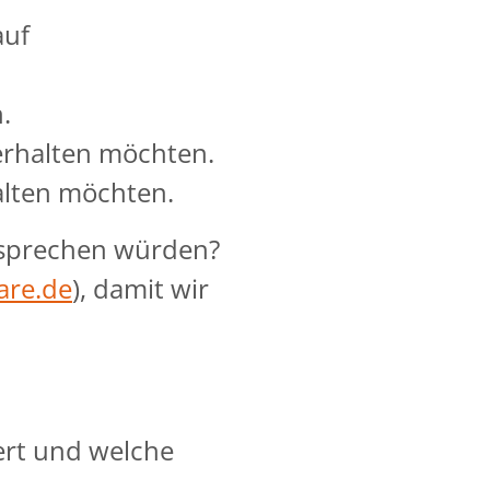
auf
.
erhalten möchten.
alten möchten.
e sprechen würden?
are.de
), damit wir
iert und welche