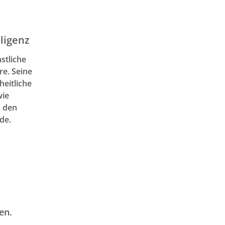
lligenz
nstliche
re. Seine
heitliche
wie
n den
de.
en.