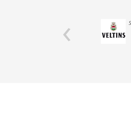
‹
chnik-Aspekten.